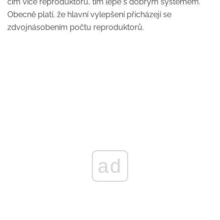
čím více reproduktorů, tím lépe s dobrým systémem.
Obecně platí, že hlavní vylepšení přicházejí se
zdvojnásobením počtu reproduktorů.
ad