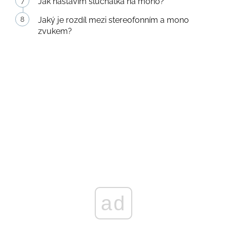
Jak nastavím sluchátka na mono?
Jaký je rozdíl mezi stereofonním a mono
zvukem?
ad