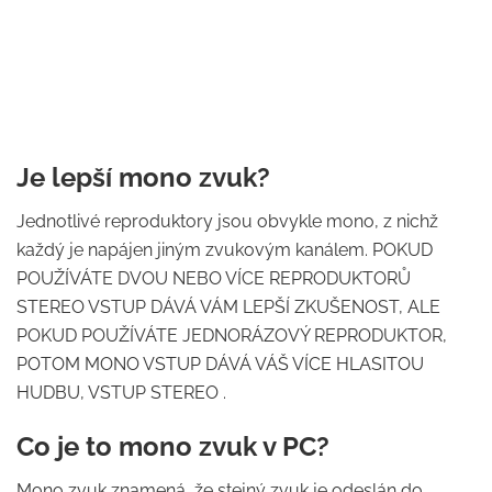
Je lepší mono zvuk?
Jednotlivé reproduktory jsou obvykle mono, z nichž
každý je napájen jiným zvukovým kanálem. POKUD
POUŽÍVÁTE DVOU NEBO VÍCE REPRODUKTORŮ
STEREO VSTUP DÁVÁ VÁM LEPŠÍ ZKUŠENOST, ALE
POKUD POUŽÍVÁTE JEDNORÁZOVÝ REPRODUKTOR,
POTOM MONO VSTUP DÁVÁ VÁŠ VÍCE HLASITOU
HUDBU, VSTUP STEREO .
Co je to mono zvuk v PC?
Mono zvuk znamená, že stejný zvuk je odeslán do