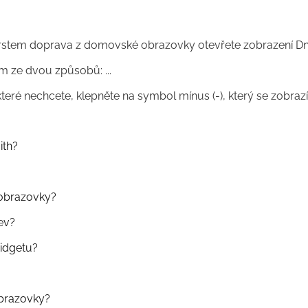
rstem doprava z domovské obrazovky otevřete zobrazení Dnes
 ze dvou způsobů: ...
které nechcete, klepněte na symbol mínus (-), který se zobra
ith?
obrazovky?
ev?
idgetu?
brazovky?