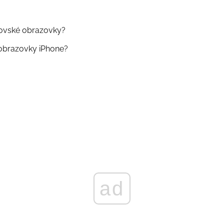
ovské obrazovky?
obrazovky iPhone?
ad