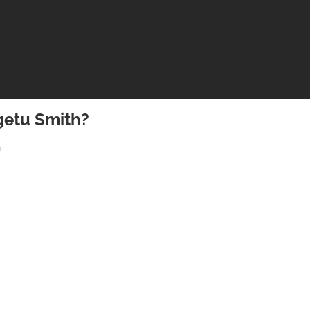
getu Smith?
h