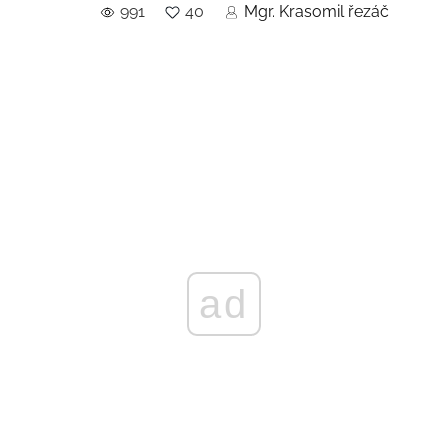
991
40
Mgr. Krasomil řezáč
ad