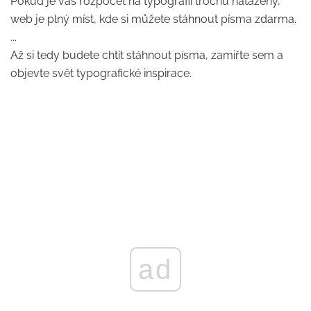
Pokud je váš rozpočet na typografii trochu natažený,
web je plný míst, kde si můžete stáhnout písma zdarma.
...
Až si tedy budete chtít stáhnout písma, zamiřte sem a
objevte svět typografické inspirace.
ad