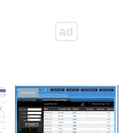
ad
Inventář