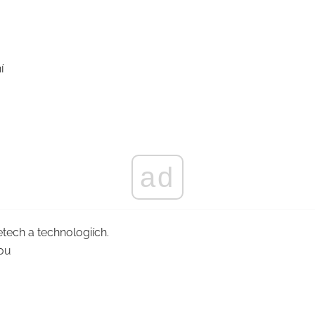
í
ad
tech a technologiích.
ou