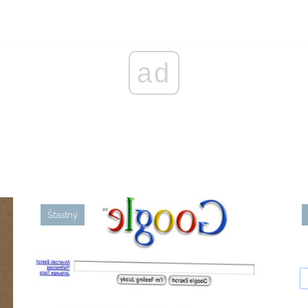
ad
Šťastný