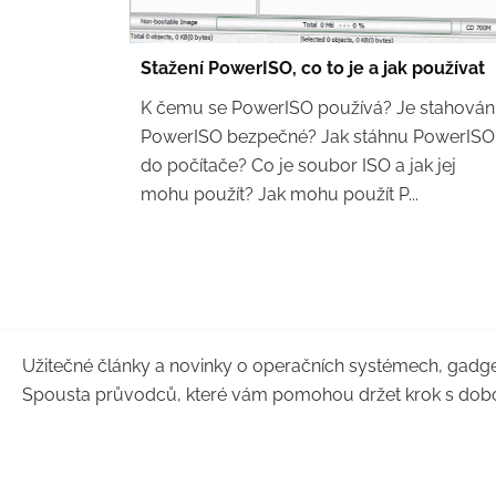
Stažení PowerISO, co to je a jak používat
K čemu se PowerISO používá? Je stahován
PowerISO bezpečné? Jak stáhnu PowerISO
do počítače? Co je soubor ISO a jak jej
mohu použít? Jak mohu použít P...
Užitečné články a novinky o operačních systémech, gadge
Spousta průvodců, které vám pomohou držet krok s dob