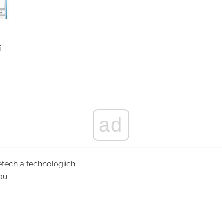
í
ad
tech a technologiích.
ou