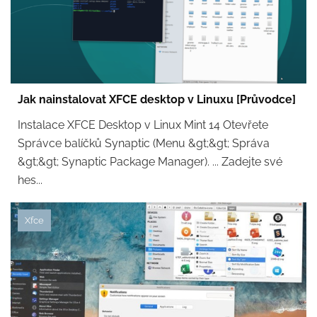
Jak nainstalovat XFCE desktop v Linuxu [Průvodce]
Instalace XFCE Desktop v Linux Mint 14 Otevřete
Správce balíčků Synaptic (Menu &gt;&gt; Správa
&gt;&gt; Synaptic Package Manager). ... Zadejte své
hes...
Xfce